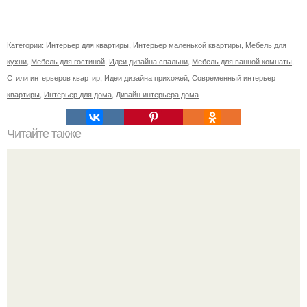
Категории:
Интерьер для квартиры
,
Интерьер маленькой квартиры
,
Мебель для
кухни
,
Мебель для гостиной
,
Идеи дизайна спальни
,
Мебель для ванной комнаты
,
Стили интерьеров квартир
,
Идеи дизайна прихожей
,
Современный интерьер
квартиры
,
Интерьер для дома
,
Дизайн интерьера дома
Читайте также
Как поставить кровать в спальне. Влияние обстановки на
сон