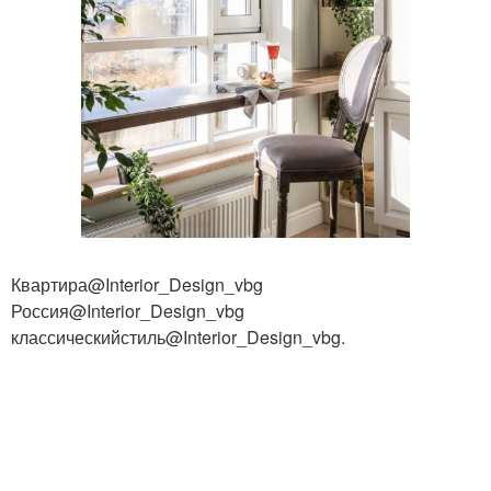
Квартира@Interior_Design_vbg
Россия@Interior_Design_vbg
классическийстиль@Interior_Design_vbg.