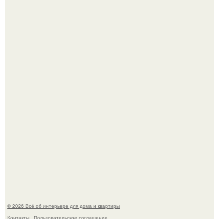
Двухкомнатная квартира в стиле сканди кинфолк и
мебелью 50-х годов в высотке на котельнической.
Кёнигсберг. Интерьер дома студенческого братства
"Германия".
© 2026 Всё об интерьере для дома и квартиры
Контакты
Пользовательское соглашение