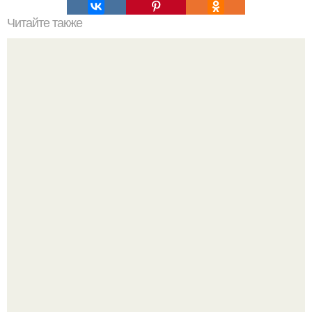
Читайте также
Фикус? Фикус издавна хранителем домашнего уюта и
стабильности семейной жизни считался.
Визуализация квартиры в ЖК "Булычев".