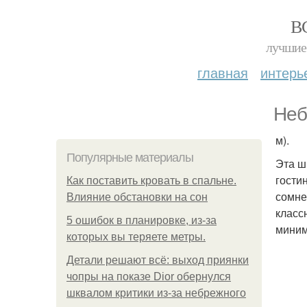
В
лучшие 
главная
интерь
Неб
м).
Популярные материалы
Эта ш
гости
Как поставить кровать в спальне.
сомне
Влияние обстановки на сон
класс
5 ошибок в планировке, из-за
миним
которых вы теряете метры.
Детали решают всё: выход приянки
чопры на показе Dior обернулся
шквалом критики из-за небрежного