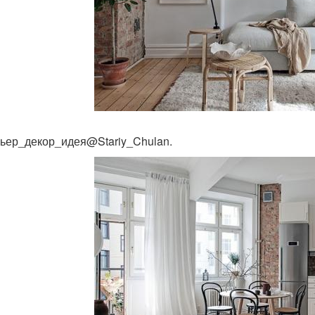
ьер_декор_идея@Stariy_Chulan.