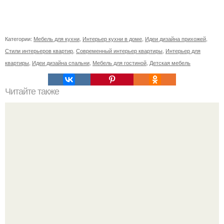
Категории:
Мебель для кухни
,
Интерьер кухни в доме
,
Идеи дизайна прихожей
,
Стили интерьеров квартир
,
Современный интерьер квартиры
,
Интерьер для
квартиры
,
Идеи дизайна спальни
,
Мебель для гостиной
,
Детская мебель
Читайте также
Что нужно сделать въезжая в новую квартиру. Приметы
и ритуалы при новоселье