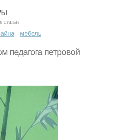
РЫ
е статьи
зайна
мебель
ом педагога петровой