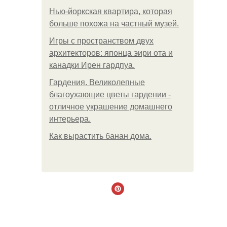
Нью-йоркская квартира, которая
больше похожа на частный музей.
Игры с пространством двух
архитекторов: японца эири ота и
канадки Ирен гардпуа.
Гардения. Великолепные
благоухающие цветы гардении -
отличное украшение домашнего
интерьера.
Как вырастить банан дома.