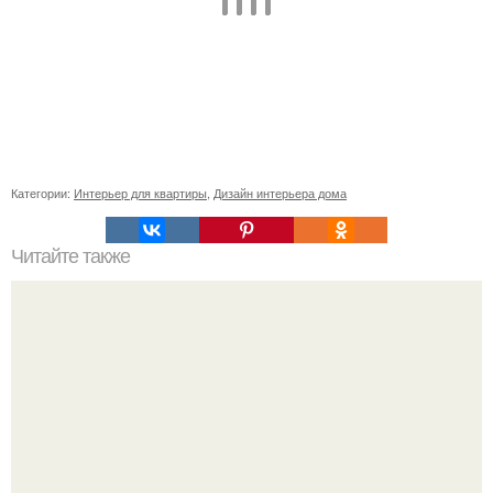
Категории:
Интерьер для квартиры
,
Дизайн интерьера дома
Читайте также
Советские мебельные стенки названия. Вещи века:
советские стенки 80-х.