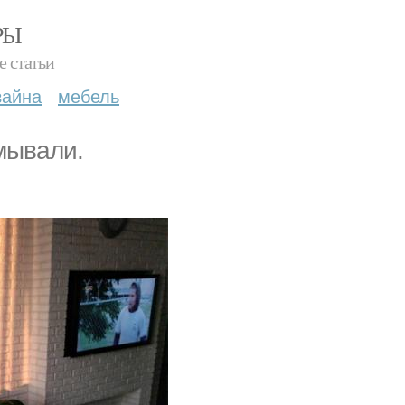
РЫ
е статьи
зайна
мебель
мывали.