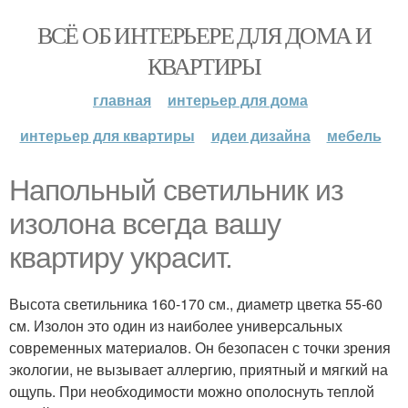
ВСЁ ОБ ИНТЕРЬЕРЕ ДЛЯ ДОМА И
КВАРТИРЫ
главная
интерьер для дома
интерьер для квартиры
идеи дизайна
мебель
Напольный светильник из
изолона всегда вашу
квартиру украсит.
Высота светильника 160-170 см., диаметр цветка 55-60
см. Изолон это один из наиболее универсальных
современных материалов. Он безопасен с точки зрения
экологии, не вызывает аллергию, приятный и мягкий на
ощупь. При необходимости можно ополоснуть теплой