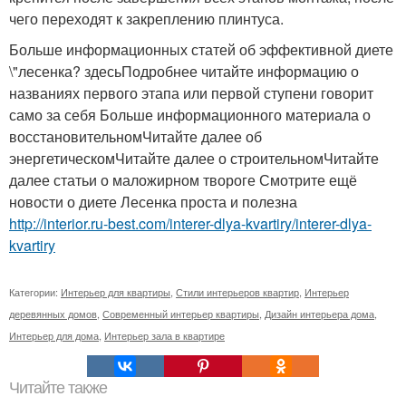
чего переходят к закреплению плинтуса.
Больше информационных статей об эффективной диете
\"лесенка? здесьПодробнее читайте информацию о
названиях первого этапа или первой ступени говорит
само за себя Больше информационного материала о
восстановительномЧитайте далее об
энергетическомЧитайте далее о строительномЧитайте
далее статьи о маложирном твороге Смотрите ещё
новости о диете Лесенка проста и полезна
http://interior.ru-best.com/interer-dlya-kvartiry/interer-dlya-
kvartiry
Категории:
Интерьер для квартиры
,
Стили интерьеров квартир
,
Интерьер
деревянных домов
,
Современный интерьер квартиры
,
Дизайн интерьера дома
,
Интерьер для дома
,
Интерьер зала в квартире
Читайте также