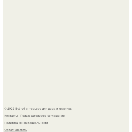
Сокровища из Hoff.
Эко - панно "Песочный Берег":
© 2026 Всё об интерьере для дома и квартиры
Контакты
Пользовательское соглашение
Политика конфидециальности
Обратная связь