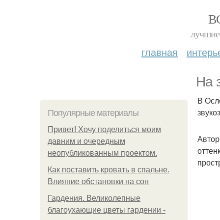
В
лучшие 
главная
интерь
На 
В Осл
звуко
Популярные материалы
Привет! Хочу поделиться моим
Автор
давним и очередным
оттен
неопубликованным проектом.
прост
Как поставить кровать в спальне.
Влияние обстановки на сон
Гардения. Великолепные
благоухающие цветы гардении -