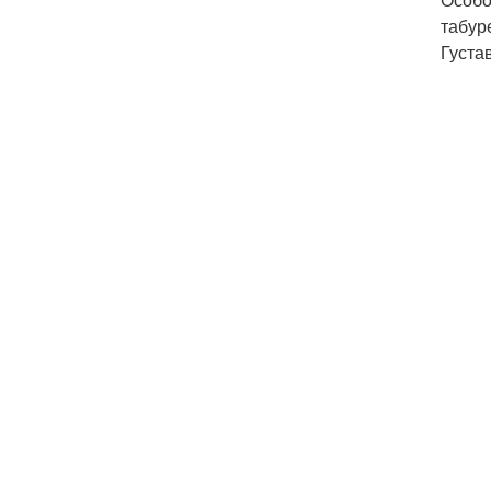
табур
Густа