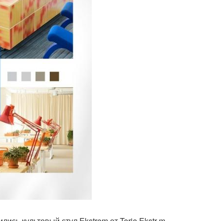
сь культовый стул Ekstrem от Terje Ekstr m,