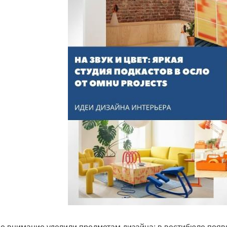
е внимание уделили предметам дизайна: в вестибюле появили