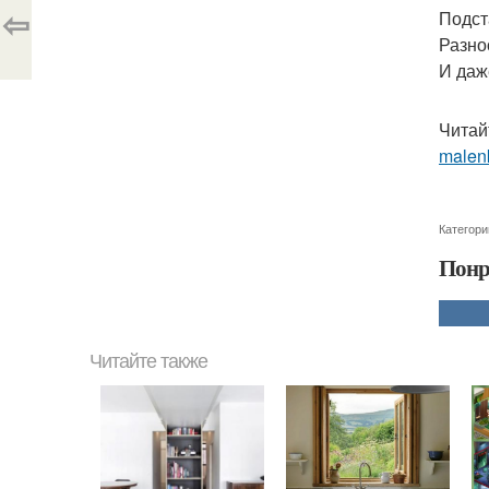
⇦
Подст
Разно
И даж
Читай
malenk
Категори
Понр
Читайте также