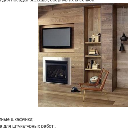
тные шкафчики;.
а для штукатурных работ;.