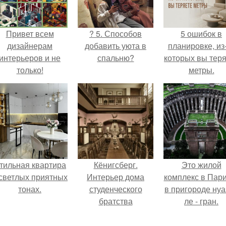
Привет всем
? 5. Способов
5 ошибок в
дизайнерам
добавить уюта в
планировке, из
интерьеров и не
спальню?
которых вы тер
только!
метры.
тильная квартира
Кёнигсберг.
Это жилой
 светлых приятных
Интерьер дома
комплекс в Пар
тонах.
студенческого
в пригороде нуа
братства
ле - гран.
"Германия".