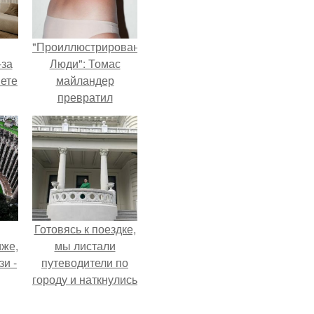
"Проиллюстрированные
-за
Люди": Томас
яете
майландер
превратил
солнечные ожоги в
арт - объект.
Готовясь к поездке,
иже,
мы листали
зи -
путеводители по
городу и наткнулись
на фотографию
белого дворца.