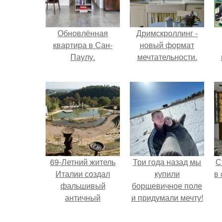
Обновлённая
Дримскроллинг -
квартира в Сан-
новый формат
Паулу.
мечтательности.
69-Летний житель
Три года назад мы
С
Италии создал
купили
в
фальшивый
борщевичное поле
античный
и придумали мечту!
амфитеатр и
долгое время