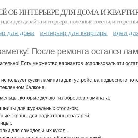
СЁ ОБ ИНТЕРЬЕРЕ ДЛЯ ДОМА И КВАРТИ
идеи для дизайна интерьера, полезные советы, интересны
ер для дома
интерьер для квартиры
идеи ди
заметку! После ремонта остался лам
ательно! Есть множество вариантов использовать эти остат
о использует куски ламината для устройства подвесного по
стекленном балконе.
умельцы, которые делают из обрезков ламината:
шницы для журнальных столиков;.
ные экраны для радиаторных батарей;.
ицы;.
авки для самодельных кукол;.
 для посадки рассады, обернув их клеенкой;.