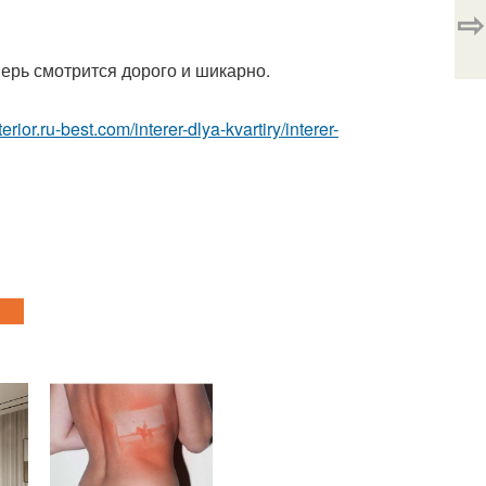
⇨
ерь смотрится дорого и шикарно.
nterior.ru-best.com/interer-dlya-kvartiry/interer-