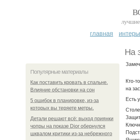
В
лучшие 
главная
интерь
На 
Замеч
Популярные материалы
Кто-т
Как поставить кровать в спальне.
на за
Влияние обстановки на сон
Есть 
5 ошибок в планировке, из-за
которых вы теряете метры.
Столе
Защит
Детали решают всё: выход приянки
Ключн
чопры на показе Dior обернулся
Подст
шквалом критики из-за небрежного
Ящики