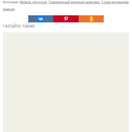
Категории:
Мебель для кухни
,
Современный интерьер квартиры
,
Стили интерьеров
квартир
Читайте также
Юкка. Какой уход в домашних условиях юкке нужен?