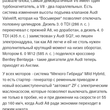
развале блока, самый демократичный V6 имеет один
турбонагнетатель, а V8 - два параллельных. Есть
система изменения высоты подъема клапанов Audi
Valvelift, которая на "Восьмерке" позволяет отключать
половину цилиндров. Дизель 3. 0 TDI (286 л. с. )
перекочевал с прежней A8, но доработан, а дизель 4. 0
TDI (435 л. с. ) заимствован у Audi SQ7, но лишен
электронаддува, так как A8 легче и ей не столь нужен
дополнительный крутящий момент на низих оборотах.
Мотором 6. 0 W12 (585 л. с. ) поделился кроссовер
Bentley Bentayga - такие двигатели для Audi теперь
приходят из Англии.
У всех моторов - система "Мягкого Гибрида" Mild Hybrid,
то есть стартер - генератор с ременным приводом и
новый восьмиступенчатый "автомат" ZF с электрическим
маслонасосом, которые позволяют выключать двигатель
не только в пробке, но и при движении на скорости от 55
до 160 км/ч, когда Audi A8 ради экономии переходит в
режим наката.