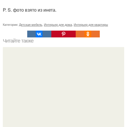
P. S. фото взято из инета.
Категории:
Детская мебель
,
Интерьер для дома
,
Интерьер для квартиры
Читайте также
Уютный интерьер кухни, объединенной с гостиной.