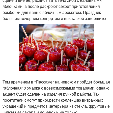
сцене и вне ее, расписывать тело хной с наливными
яблочками, а после раскроют секрет приготовления
бомбочки для ванн с яблочным ароматом. Праздник
большим вечерним концертом и выставкой завершится.
Тем временем в "Пассаже" на невском пройдет большая
"яблочная" ярмарка с всевозможными товарами, однако
акцент будет сделан на изделия ручной работы. Так,
посетители смогут приобрести коллекцию витражных
украшений и предметов интерьера из стекла, фруктовые
чипсы без сахара и добавок и не только.