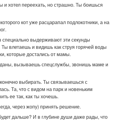
ы и хотел переехать, но страшно. Ты боишься
которого кот уже расцарапал подлокотники, а на
ог.
сов специально выдерживают эти секунды
Ты влетаешь и видишь как струя горячей воды
ки, которые достались от мамы.
оданы, вызываешь спецслужбы, звонишь маме и
есконечно выбирать. Ты связываешься с
ась. Та, что с видом на парк и новеньким
ить ее так, как ты хочешь.
сегда, через жопу) принять решение.
будет дальше? И в глубине души даже рады, что