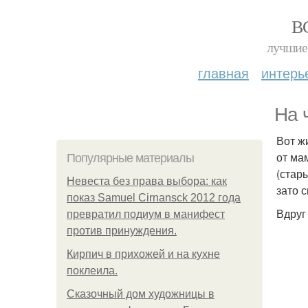
В
лучшие 
главная
интерь
На 
Вот ж
от ма
Популярные материалы
(стары
Невеста без права выбора: как
зато с
показ Samuel Cirnansck 2012 года
Вдруг
превратил подиум в манифест
против принуждения.
Кирпич в прихожей и на кухне
поклеила.
Сказочный дом художницы в