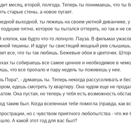
дит месяц, второй, полгода. Теперь ты понимаешь, что ты б
ять старые стены, а новое пугает.
редной выходной, ты лежишь на своем уютной диванчике, у 
 подушке пятно, которое ты пытался оттереть, но так и не см
й хлопок, как будто что-то лопнуло. Пауза. В фильмах ужа
жной тишины. И вдруг ты свистящий мощный рев слышишь. 
ает все, что ты так любишь. Бежевые обои в цветочек. Штор
хах ты собираешь все самое ценное и необходимое в чем
ишь, что все пропало и пару недель ты поживешь у нее.
рь Пора", - думаешь ты. Теперь некогда рассусоливать и б
ором, едешь смотреть ту квартиру. Она чудом еще не продал
атом. Она пустая, но теперь у тебя есть возможность обстав
год таким был. Когда вселенная тебе помогла (правда, как в
прострации, но с чувством приятного любопытства - что же 
ышло. А какой этот год для вас был?