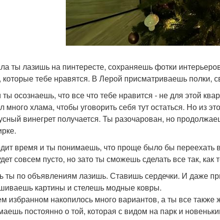
ла ты лазишь на пинтересте, сохраняешь фотки интерьеров
, которые тебе нравятся. В Лерой присматриваешь полки, 
 ты осознаешь, что все что тебе нравится - не для этой ква
л много хлама, чтобы уговорить себя тут остаться. Но из это
усный винегрет получается. Ты разочарован, но продолжаеш
ирке.
дит время и ты понимаешь, что проще было бы переехать в 
дет совсем пусто, но зато ты сможешь сделать все так, как т
ь ты по объявлениям лазишь. Ставишь сердечки. И даже 
шиваешь картины и стелешь модные ковры.
ем избранном накопилось много вариантов, а ты все также 
маешь постоянно о той, которая с видом на парк и новеньк