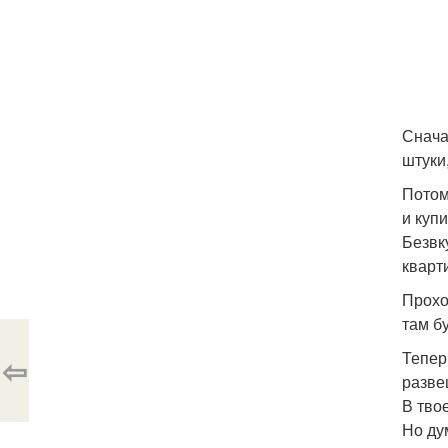
Снача
штуки
Потом
и купи
Безвк
кварт
Прохо
там бу
Тепер
⇦
разве
В тво
Но ду