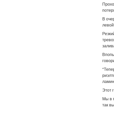
Прохо
потер
В оче
левой
Резки
трево
залив
Впопы
говор
"Тепе
риэлт
ламин
Этот 
Мы в 
так в