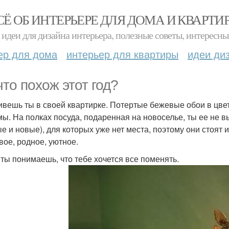
СЁ ОБ ИНТЕРЬЕРЕ ДЛЯ ДОМА И КВАРТИ
идеи для дизайна интерьера, полезные советы, интересны
ер для дома
интерьер для квартиры
идеи ди
что похож этот год?
ивешь ты в своей квартирке. Потертые бежевые обои в цвет
мы. На полках посуда, подаренная на новоселье, ты ее не в
е и новые), для которых уже нет места, поэтому они стоят и
вое, родное, уютное.
 ты понимаешь, что тебе хочется все поменять.