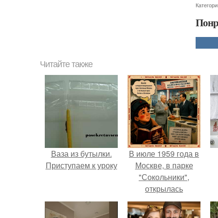
Категори
Понр
Читайте также
Ваза из бутылки.
В июле 1959 года в
Приступаем к уроку
Москве, в парке
"Сокольники",
открылась
американская
национальная