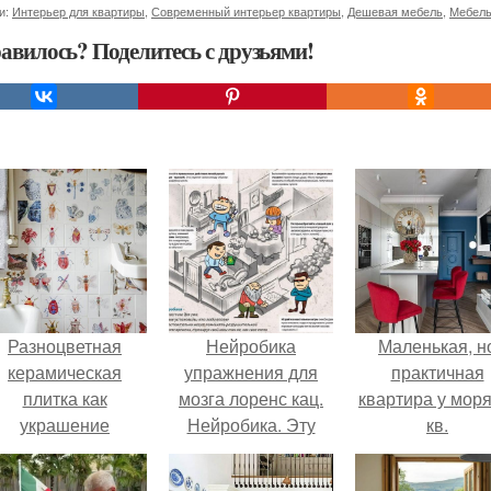
и:
Интерьер для квартиры
,
Современный интерьер квартиры
,
Дешевая мебель
,
Мебель
авилось? Поделитесь с друзьями!
Разноцветная
Нейробика
Маленькая, н
керамическая
упражнения для
практичная
плитка как
мозга лоренс кац.
квартира у моря
украшение
Нейробика. Эту
кв.
интерьера.
методику
тренировки для