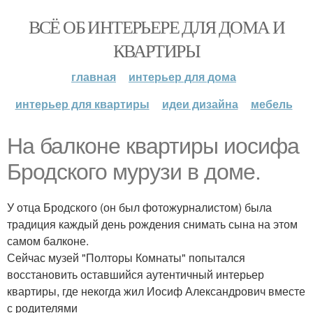
ВСЁ ОБ ИНТЕРЬЕРЕ ДЛЯ ДОМА И
КВАРТИРЫ
главная
интерьер для дома
интерьер для квартиры
идеи дизайна
мебель
На балконе квартиры иосифа
Бродского мурузи в доме.
У отца Бродского (он был фотожурналистом) была
традиция каждый день рождения снимать сына на этом
самом балконе.
Сейчас музей "Полторы Комнаты" попытался
восстановить оставшийся аутентичный интерьер
квартиры, где некогда жил Иосиф Александрович вместе
с родителями