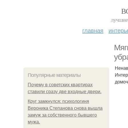
В
лучшие 
главная
интерь
Мяг
убр
Ненав
Интер
Популярные материалы
домоч
Почему в советских квартирах
ставили сразу две входные двери.
Круг замкнулся: психологиня
Вероника Степанова снова вышла
замуж за собственного бывшего
мужа.