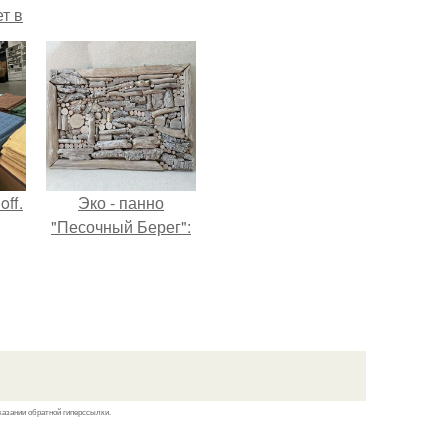
ет в
тме
з
его
ff.
Эко - панно
"Песочный Берег":
казании обратной гиперссылки.