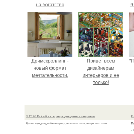
на богатство
9
Дримскроллинг -
Привет всем
"
новый формат
дизайнерам
мечтательности.
интерьеров и не
только!
с
© 2026 Всё об интерьере для дома и квартиры
К
П
Лучшие идеи для дизайна интерьера, полезные советы, интересные статьи
г.