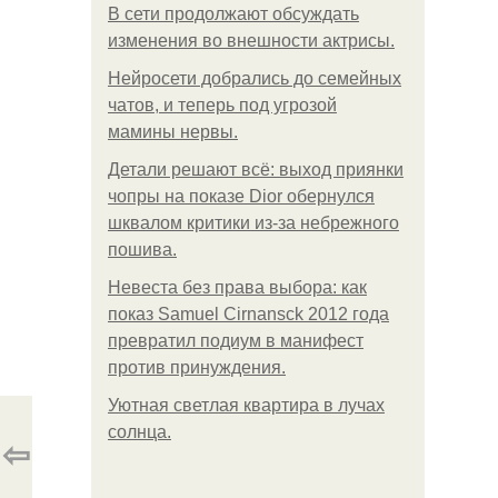
В сети продолжают обсуждать
изменения во внешности актрисы.
Нейросети добрались до семейных
чатов, и теперь под угрозой
мамины нервы.
Детали решают всё: выход приянки
чопры на показе Dior обернулся
шквалом критики из-за небрежного
пошива.
Невеста без права выбора: как
показ Samuel Cirnansck 2012 года
превратил подиум в манифест
против принуждения.
Уютная светлая квартира в лучах
солнца.
⇦