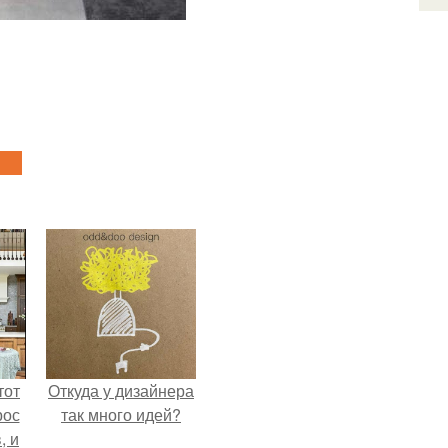
тот
Откуда у дизайнера
рос
так много идей?
, и