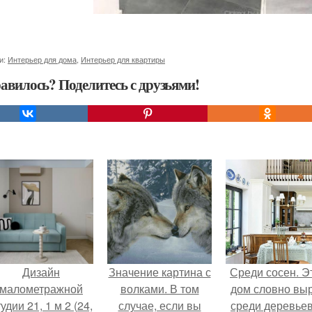
и:
Интерьер для дома
,
Интерьер для квартиры
авилось? Поделитесь с друзьями!
Дизайн
Значение картина с
Среди сосен. Э
малометражной
волками. В том
дом словно вы
удии 21, 1 м 2 (24,
случае, если вы
среди деревьев