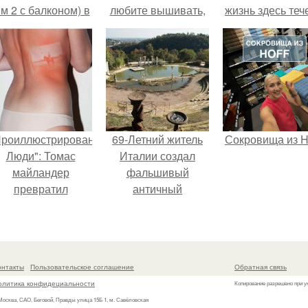
 м 2 с балконом) в
любите вышивать,
жизнь здесь теч
Краснодаре.
то наверняка
собственном ри
задумывались о
- спокойно, бе
том, что означает та
спешки и лишн
или иная вышитая
шума.
вами картина.
Проиллюстрированные
69-Летний житель
Сокровища из Ho
Люди": Томас
Италии создал
майландер
фальшивый
превратил
античный
олнечные ожоги в
амфитеатр и
арт - объект.
долгое время
успешно выдавал
его за настоящее
онтакты
Пользовательское соглашение
Обратная связь
историческое
олитика конфидециальности
Копирование разрешено при у
наследие.
 Москва, САО, Беговой, Правды улица 15Б 1, м. Савёловская