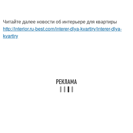
Читайте далее новости об интерьере для квартиры
http://interior.ru-best.com/interer-dlya-kvartiry/interer-dlya-
kvartiry