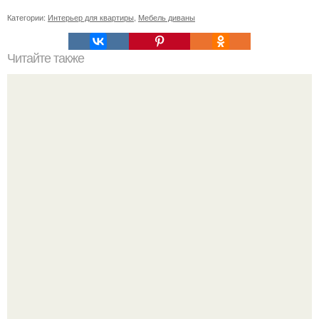
Категории:
Интерьер для квартиры
,
Мебель диваны
Читайте также
Как сделать дом просторнее и светлее.