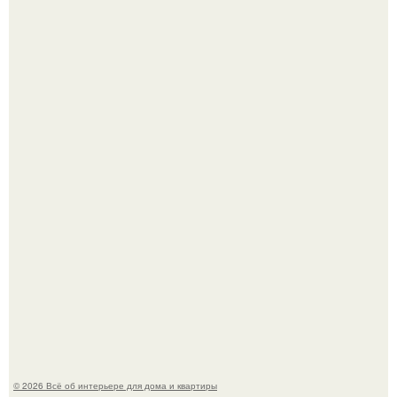
69-Летний житель Италии создал фальшивый античный
амфитеатр и долгое время успешно выдавал его за
настоящее историческое наследие.
Три года назад мы купили борщевичное поле и
придумали мечту!
© 2026 Всё об интерьере для дома и квартиры