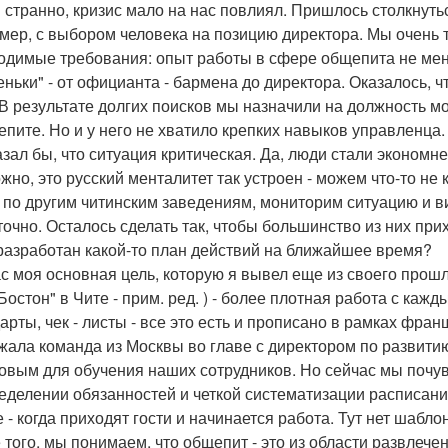
и странно, кризис мало на нас повлиял. Пришлось столкнут
мер, с выбором человека на позицию директора. Мы очень 
одимые требования: опыт работы в сфере общепита не мень
еньки" - от официанта - бармена до директора. Оказалось, ч
 В результате долгих поисков мы назначили на должность м
епите. Но и у него не хватило крепких навыков управленца. 
азал бы, что ситуация критическая. Да, люди стали экономне
жно, это русский менталитет так устроен - можем что-то не 
 по другим читинским заведениям, мониторим ситуацию и ви
точно. Осталось сделать так, чтобы большинство из них при
 разработан какой-то план действий на ближайшее время?
с моя основная цель, которую я вывел еще из своего прош
Бостон" в Чите - прим. ред. ) - более плотная работа с каж
арты, чек - листы - все это есть и прописано в рамках фра
жала команда из Москвы во главе с директором по развити
овым для обучения наших сотрудников. Но сейчас мы почувс
еделении обязанностей и четкой систематизации расписания
е - когда приходят гости и начинается работа. Тут нет шабло
 того, мы понимаем, что общепит - это из области развлече