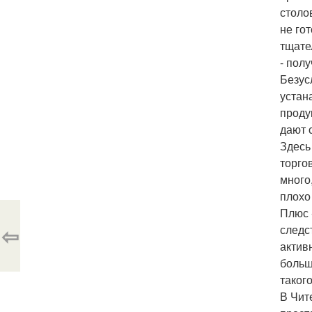
столо
не го
тщате
- пол
Безус
устан
проду
дают 
Здесь
торго
много
плохо 
Плюс 
⇦
следс
актив
больш
таког
В Чит