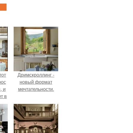
тот
Дримскроллинг -
рос
новый формат
, и
мечтательности.
ет в
тме
з
его