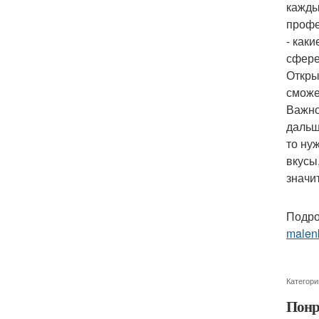
кажды
профе
- как
сфер
Откры
сможе
Важно
дальш
то ну
вкусы
значи
Подро
malenk
Категори
Понр