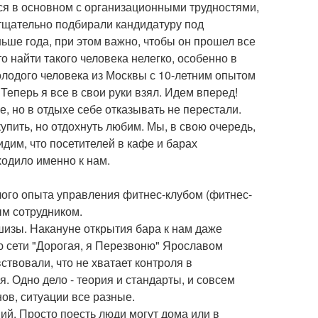
ься в основном с организационными трудностями,
тщательно подбирали кандидатуру под
ше года, при этом важно, чтобы он прошел все
то найти такого человека нелегко, особенно в
олодого человека из Москвы с 10-летним опытом
Теперь я все в свои руки взял. Идем вперед!
е, но в отдыхе себе отказывать не перестали.
купить, но отдохнуть любим. Мы, в свою очередь,
дим, что посетителей в кафе и барах
ходило именно к нам.
лого опыта управления фитнес-клубом (фитнес-
дым сотрудником.
ншизы. Накануне открытия бара к нам даже
ю сети "Дорогая, я Перезвоню" Ярославом
твовали, что не хватает контроля в
. Одно дело - теория и стандарты, и совсем
нов, ситуации все разные.
ний. Просто поесть люди могут дома или в