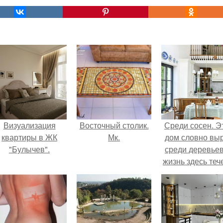
Визуализация
Восточный столик.
Среди сосен. Э
квартиры в ЖК
Мк.
дом словно вы
"Булычев".
среди деревьев
жизнь здесь теч
собственном ри
- спокойно, бе
спешки и лишн
шума.