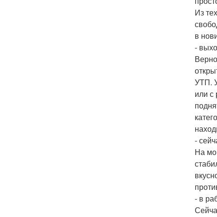
прост
Из те
свобо
в нов
- вых
Верно
откры
УТП. 
или с
подня
катег
наход
- сей
На мо
стаби
вкусн
проти
- в р
Сейча