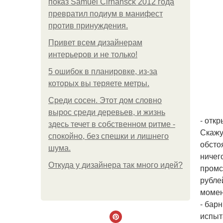
показ Samuel Cirnansck 2012 года
превратил подиум в манифест
против принуждения.
Привет всем дизайнерам
интерьеров и не только!
5 ошибок в планировке, из-за
которых вы теряете метры.
Среди сосен. Этот дом словно
вырос среди деревьев, и жизнь
- отк
здесь течет в собственном ритме -
Скажу
спокойно, без спешки и лишнего
обсто
шума.
ничег
Откуда у дизайнера так много идей?
промс
рубле
момен
- бар
испыт