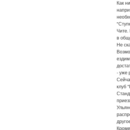
Как н
напри
необх
"Ступ
Чите.
в общ
Не ск
Возмо
ездим
доста
- уже
Сейча
клуб "
Станд
приез
Ульян
распр
друго
Кроме