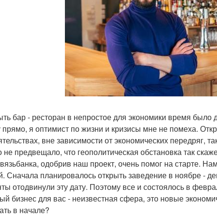
рыть бар - ресторан в непростое для экономики время было
 прямо, я оптимист по жизни и кризисы мне не помеха. Отк
ятельствах, вне зависимости от экономических передряг, так
о не предвещало, что геополитическая обстановка так скаж
вязьбанка, одобрив наш проект, очень помог на старте. На
й. Сначала планировалось открыть заведение в ноябре - де
ты отодвинули эту дату. Поэтому все и состоялось в феврал
ный бизнес для вас - неизвестная сфера, это новые эконом
ать в начале?