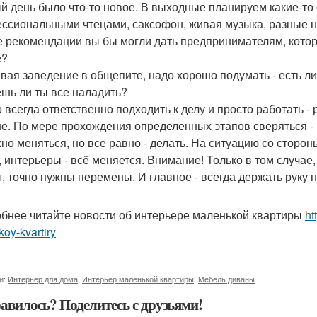
й день было что-то новое. В выходные планируем какие-то
ссиональными чтецами, саксофон, живая музыка, разные н
ие рекомендации вы бы могли дать предпринимателям, кото
е?
вая заведение в общепите, надо хорошо подумать - есть ли 
шь ли ты все наладить?
 всегда ответственно подходить к делу и просто работать - 
е. По мере прохождения определенных этапов сверяться - по
жно меняться, но все равно - делать. На ситуацию со сторон
, интерьеры - всё меняется. Внимание! Только в том случае, 
т, точно нужны перемены. И главное - всегда держать руку 
бнее читайте новости об интерьере маленькой квартиры
ht
oy-kvartiry
и:
Интерьер для дома
,
Интерьер маленькой квартиры
,
Мебель диваны
авилось? Поделитесь с друзьями!