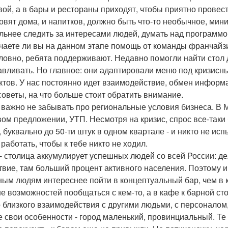
вой, а в бары и рестораны приходят, чтобы приятно провес
товят дома, и напитков, должно быть что-то необычное, мини
льнее следить за интересами людей, думать над программ
учаете ли вы на данном этапе помощь от команды франчайз
ловно, ребята поддерживают. Недавно помогли найти стол 
авливать. Но главное: они адаптировали меню под кризисны
ктов. У нас постоянно идет взаимодействие, обмен информа
советы, на что больше стоит обратить внимание.
 важно не забывать про региональные условия бизнеса. В М
вом предложении, УТП. Несмотря на кризис, спрос все-так
, буквально до 50-ти штук в одном квартале - и никто не и
работать, чтобы к тебе никто не ходил.
- столица аккумулирует успешных людей со всей России: де
твие, там больший процент активного населения. Поэтому и
ным людям интереснее пойти в концептуальный бар, чем в каф
е возможностей пообщаться с кем-то, а в кафе к барной сто
о близкого взаимодействия с другими людьми, с персоналом,
е свои особенности - город маленький, провинциальный. Те 