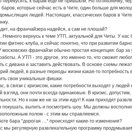
о перекусить, к барам еще не привыкли. Но потихонечку, че
х баров, которые сейчас есть в Чите, один больше для молод
домыслящих людей. Настоящих, классических баров в Чите 
инку.
одит, на франчайзера надейся, а сам не плошай?
. Немного вернусь к теме УТП, актуальной для Читы. У нас
тии фитнес-клуба, и сейчас понятно, что при развитии бар
У московских франчайзи обычно простая концепция: бар за у
 работы. А УТП - это другое, это именно то, что сможет лю
ть с дивана и заставить действовать. В основе схемы лежа
орий людей, в разные периоды жизни какая-то потребность в
ить свои уникальные фишки.
час, в связи с кризисом, какие потребности выходят у людей
й взгляд, они почти всегда одинаковые. В кризис, допустим,
льности. Но к нам же не за этим идут! К нам приходят развл
о покушать, выпить и посмотреть шоу. Мы должны восполнит
воположным полом - с этим мы справляемся.
аботе бара "дорогая …" происходят какие-то изменения?
с мы регулярную развлекательную программу продумываем.