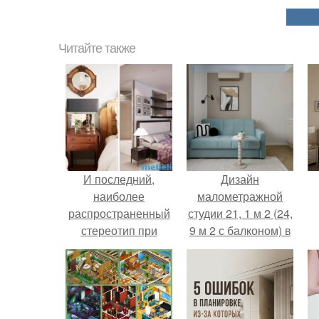
Читайте также
И последний,
Дизайн
наиболее
малометражной
распространенный
студии 21, 1 м 2 (24,
стереотип при
9 м 2 с балконом) в
оформлении
Краснодаре.
домашнего
интерьера -
стремление к
симметрии.