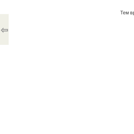
Тем в
⇦