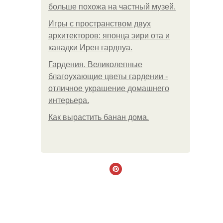
больше похожа на частный музей.
Игры с пространством двух
архитекторов: японца эири ота и
канадки Ирен гардпуа.
Гардения. Великолепные
благоухающие цветы гардении -
отличное украшение домашнего
интерьера.
Как вырастить банан дома.