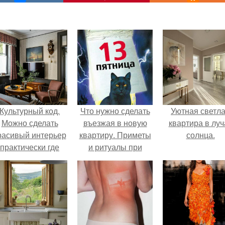
Культурный код.
Что нужно сделать
Уютная светл
Можно сделать
въезжая в новую
квартира в луч
расивый интерьер
квартиру. Приметы
солнца.
практически где
и ритуалы при
угодно.
новоселье