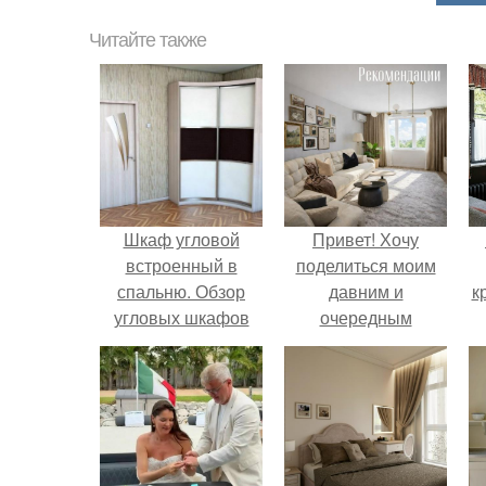
Читайте также
Шкаф угловой
Привет! Хочу
встроенный в
поделиться моим
спальню. Обзор
давним и
к
угловых шкафов
очередным
для спальни, и
неопубликованным
фото
проектом.
существующих
вариантов