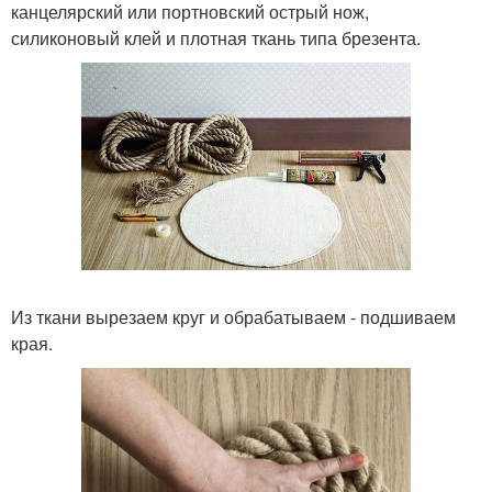
канцелярский или портновский острый нож,
силиконовый клей и плотная ткань типа брезента.
Из ткани вырезаем круг и обрабатываем - подшиваем
края.