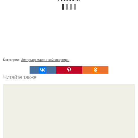
Категории:
Интерьер маленькой квартиры
Читайте также
Как правильно обрезать герань, чтобы она пышно цвела.