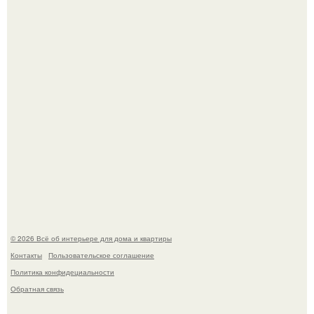
Литературная Москва. Дома - музеи писателей.
Кёнигсберг. Интерьер дома студенческого братства
"Германия".
© 2026 Всё об интерьере для дома и квартиры
Контакты
Пользовательское соглашение
Политика конфидециальности
Обратная связь