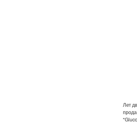
Лет д
прода
"Gluc