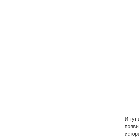
И тут
появи
истор