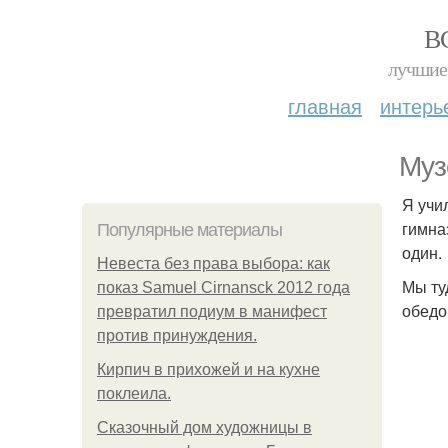
В
лучшие 
главная
интерь
Муз
Я учи
гимна
Популярные материалы
один.
Невеста без права выбора: как
Мы ту
показ Samuel Cirnansck 2012 года
обедо
превратил подиум в манифест
против принуждения.
Кирпич в прихожей и на кухне
поклеила.
Сказочный дом художницы в