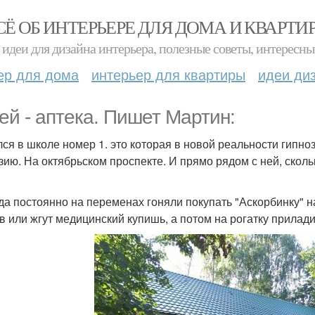
СЁ ОБ ИНТЕРЬЕРЕ ДЛЯ ДОМА И КВАРТИ
идеи для дизайна интерьера, полезные советы, интересны
ер для дома
интерьер для квартиры
идеи ди
ей - аптека. Пишет Мартин:
лся в школе номер 1. это которая в новой реальности гип
зию. На октябрьском проспекте. И прямо рядом с ней, скол
да постоянно на переменах гоняли покупать "Аскорбинку" н
в или жгут медицинский купишь, а потом на рогатку прилад