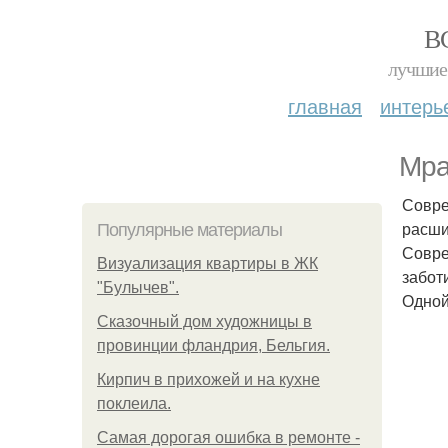
В
лучшие 
главная
интерь
Мра
Совре
расши
Популярные материалы
Совре
Визуализация квартиры в ЖК
забот
"Булычев".
Одной
Сказочный дом художницы в
провинции фландрия, Бельгия.
Кирпич в прихожей и на кухне
поклеила.
Самая дорогая ошибка в ремонте -