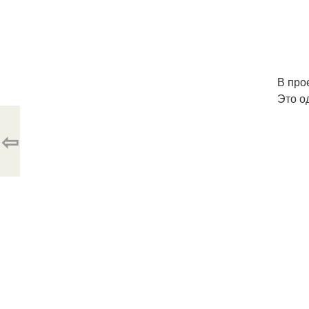
В про
Это о
⇦