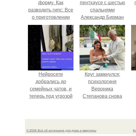
форму. Как
пентхаусе с шестью
разводить гипс: Все
спальнями
о приготовлении
Александр Бирман
идеального
живет со своей
н
раствора
семьей.
Нейросети
Круг замкнулся:
добрались до
психологиня
семейных чатов, и
Вероника
теперь под угрозой
Степанова снова
мамины нервы.
вышла замуж за
собственного
бывшего мужа.
© 2026 Всё об интерьере для дома и квартиры
К