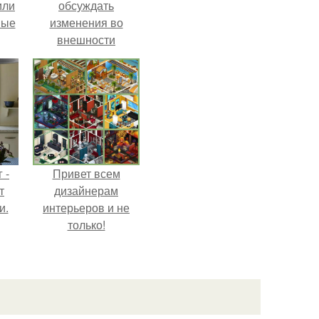
или
обсуждать
ные
изменения во
внешности
актрисы.
 -
Привет всем
т
дизайнерам
и.
интерьеров и не
только!