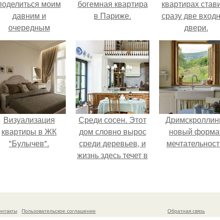
поделиться моим
богемная квартира
квартирах став
давним и
в Париже.
сразу две вход
очередным
двери.
еопубликованным
проектом.
Визуализация
Среди сосен. Этот
Дримскроллинг
квартиры в ЖК
дом словно вырос
новый форма
"Булычев".
среди деревьев, и
мечтательност
жизнь здесь течет в
собственном ритме
- спокойно, без
спешки и лишнего
шума.
онтакты
Пользовательское соглашение
Обратная связь