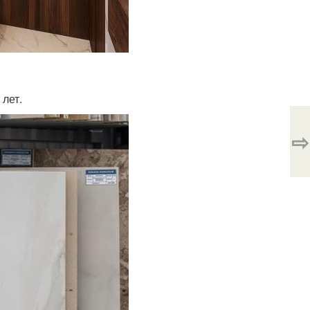
лет.
⇨