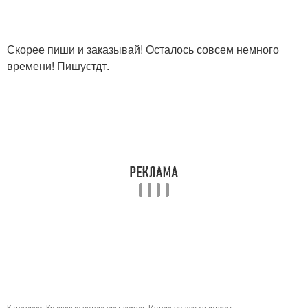
Скорее пиши и заказывай! Осталось совсем немного
времени! Пишустдт.
Категории:
Красивые интерьеры домов
,
Интерьер для квартиры