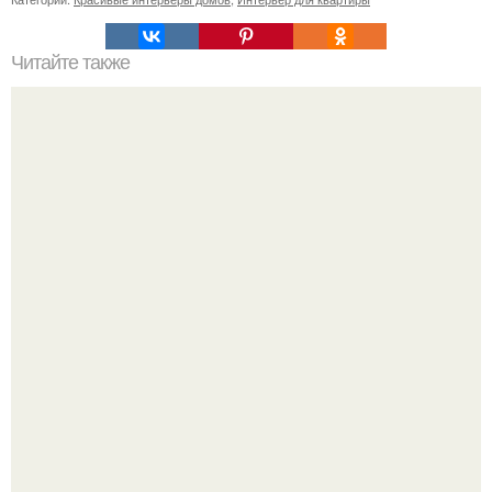
Читайте также
Сколько сохнут обои на флизелиновой основе после
поклейки. Когда высохнет клей?