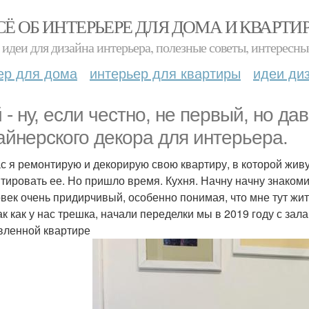
СЁ ОБ ИНТЕРЬЕРЕ ДЛЯ ДОМА И КВАРТИ
идеи для дизайна интерьера, полезные советы, интересны
ер для дома
интерьер для квартиры
идеи ди
 - ну, если честно, не первый, но д
айнерского декора для интерьера.
с я ремонтирую и декорирую свою квартиру, в которой живу 
тировать ее. Но пришло время. Кухня. Начну начну знакоми
овек очень придирчивый, особенно понимая, что мне тут жи
ак как у нас трешка, начали переделки мы в 2019 году с зал
вленной квартире