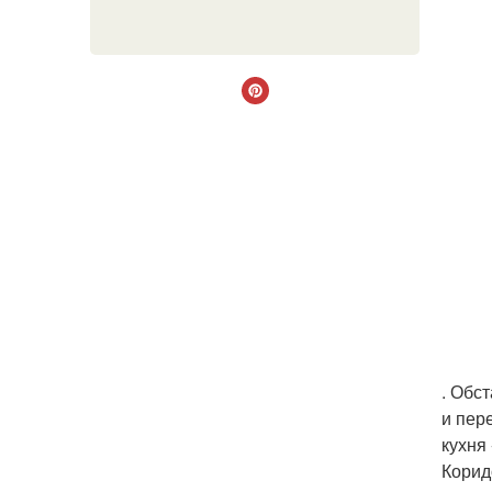
. Обс
и пер
кухня
Корид