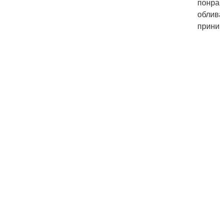
понра
облив
прини