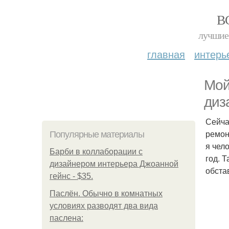
В
лучшие 
главная
интерь
Мой
диз
Сейча
ремон
Популярные материалы
я чел
Барби в коллаборации с
год. Т
дизайнером интерьера Джоанной
обста
гейнс - $35.
Паслён. Обычно в комнатных
условиях разводят два вида
паслена: