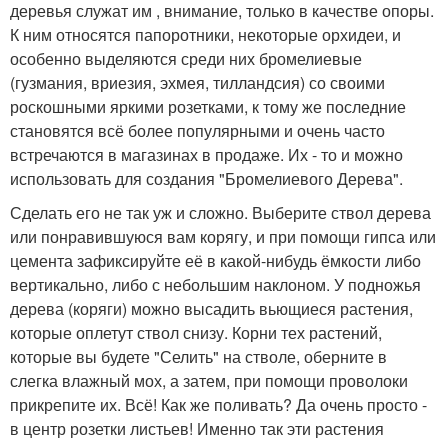
деревья служат им , внимание, только в качестве опоры.
К ним относятся папоротники, некоторые орхидеи, и
особенно выделяются среди них бромелиевые
(гузмания, вриезия, эхмея, тилландсия) со своими
роскошными яркими розетками, к тому же последние
становятся всё более популярными и очень часто
встречаются в магазинах в продаже. Их - то и можно
использовать для создания "Бромелиевого Дерева".
Сделать его не так уж и сложно. Выберите ствол дерева
или понравившуюся вам корягу, и при помощи гипса или
цемента зафиксируйте её в какой-нибудь ёмкости либо
вертикально, либо с небольшим наклоном. У подножья
дерева (коряги) можно высадить вьющиеся растения,
которые оплетут ствол снизу. Корни тех растений,
которые вы будете "Селить" на стволе, оберните в
слегка влажный мох, а затем, при помощи проволоки
прикрепите их. Всё! Как же поливать? Да очень просто -
в центр розетки листьев! Именно так эти растения