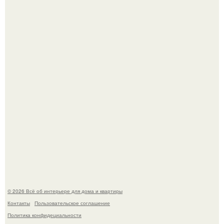
5 ошибок в планировке, из-за которых вы теряете метры.
"Проиллюстрированные Люди": Томас майландер
превратил солнечные ожоги в арт - объект.
© 2026 Всё об интерьере для дома и квартиры
Контакты
Пользовательское соглашение
Политика конфидециальности