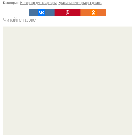
Категории:
Интерьер для квартиры
,
Красивые интерьеры домов
Читайте также
Что можно и нельзя иметь в доме.
Я не дизайнер интерьеров и никогда им не была.