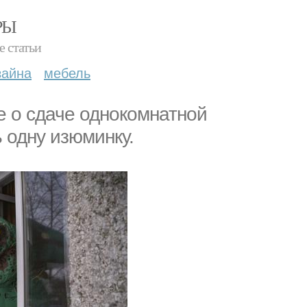
РЫ
е статьи
зайна
мебель
 о сдаче однокомнатной
 одну изюминку.