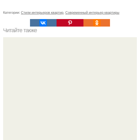
Категории:
Стили интерьеров квартир
,
Современный интерьер квартиры
Читайте также
Белая галька в дизайне участка. Белая галька в
ландшафтном дизайне