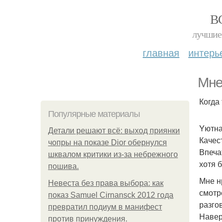
В
лучшие 
главная
интерь
Мне
Когда
Популярные материалы
Yютна
Детали решают всё: выход приянки
Качес
чопры на показе Dior обернулся
Впеча
шквалом критики из-за небрежного
хотя 
пошива.
Мне н
Невеста без права выбора: как
смотр
показ Samuel Cirnansck 2012 года
разго
превратил подиум в манифест
Навер
против принуждения.