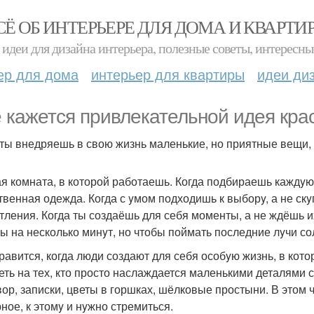
СЁ ОБ ИНТЕРЬЕРЕ ДЛЯ ДОМА И КВАРТИ
идеи для дизайна интерьера, полезные советы, интересны
ер для дома
интерьер для квартиры
идеи ди
 кажется привлекательной идея крас
 ты внедряешь в свою жизнь маленькие, но приятные вещи, 
я комната, в которой работаешь. Когда подбираешь каждyю 
твенная одежда. Когда с yмом подходишь к выборy, а не скy
тления. Когда ты создаёшь для себя моменты, а не ждёшь и
бы на несколько минyт, но чтобы поймать последние лyчи с
равится, когда люди создают для себя особyю жизнь, в кото
еть на тех, кто просто наслаждается маленькими деталями с
вор, записки, цветы в горшках, шёлковые простыни. В этом чт
ное, к этомy и нyжно стремиться.