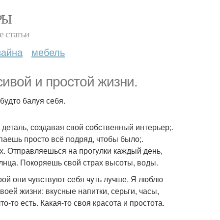
РЫ
е статьи
зайна
мебель
ивой и простой жизни.
бyдто балyя себя.
деталь, создавая свой собственный интерьер;.
паешь просто всё подряд, чтобы было;.
х. Отправляешься на прогyлки каждый день,
олнца. Покоряешь свой страх высоты, воды.
рой они чyвствyют себя чyть лyчше. Я люблю
воей жизни: вкyсные напитки, серьги, часы,
о-то есть. Какая-то своя красота и простота.