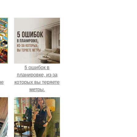
5 ошибок в
планировке, из-за
не
которых вы теряете
метры.