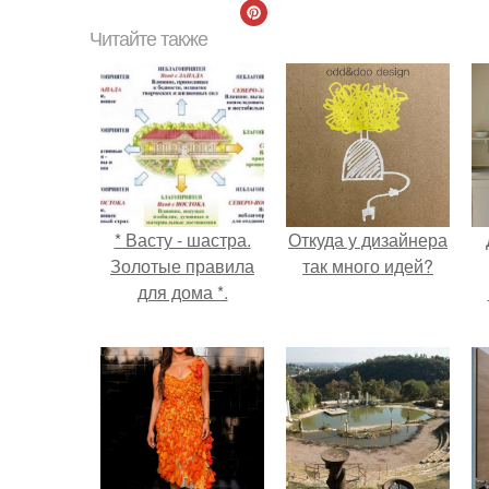
Читайте также
* Васту - шастра.
Откуда у дизайнера
Золотые правила
так много идей?
для дома *.