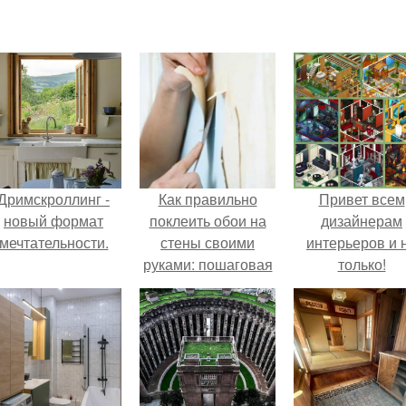
Дримскроллинг -
Как правильно
Привет всем
новый формат
поклеить обои на
дизайнерам
мечтательности.
стены своими
интерьеров и 
руками: пошаговая
только!
инструкция.