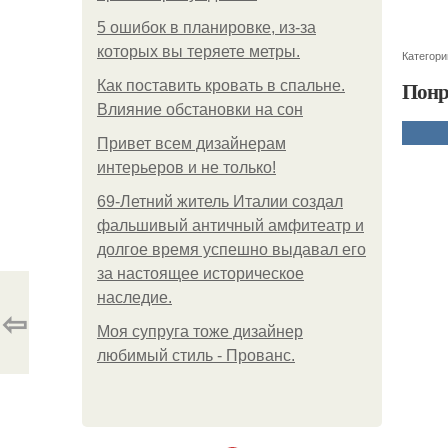
5 ошибок в планировке, из-за
которых вы теряете метры.
Категори
Понр
Как поставить кровать в спальне.
Влияние обстановки на сон
Привет всем дизайнерам
интерьеров и не только!
69-Летний житель Италии создал
фальшивый античный амфитеатр и
долгое время успешно выдавал его
за настоящее историческое
наследие.
⇦
Моя супруга тоже дизайнер
любимый стиль - Прованс.