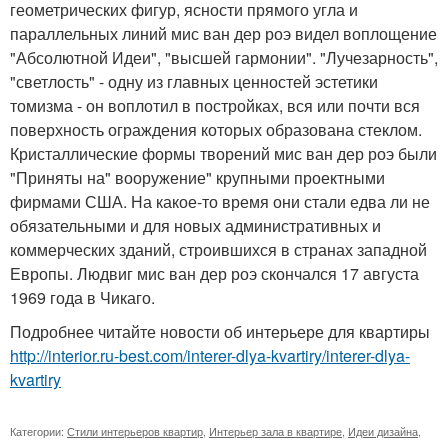
геометрических фигур, ясности прямого угла и
параллельных линий мис ван дер роэ видел воплощение
"Абсолютной Идеи", "высшей гармонии". "Лучезарность",
"светлость" - одну из главных ценностей эстетики
томизма - он воплотил в постройках, вся или почти вся
поверхность ограждения которых образована стеклом.
Кристаллические формы творений мис ван дер роэ были
"Приняты на" вооружение" крупными проектными
фирмами США. На какое-то время они стали едва ли не
обязательными и для новых административных и
коммерческих зданий, строившихся в странах западной
Европы. Людвиг мис ван дер роэ скончался 17 августа
1969 года в Чикаго.
Подробнее читайте новости об интерьере для квартиры
http://interior.ru-best.com/interer-dlya-kvartiry/interer-dlya-
kvartiry
Категории:
Стили интерьеров квартир
,
Интерьер зала в квартире
,
Идеи дизайна
,