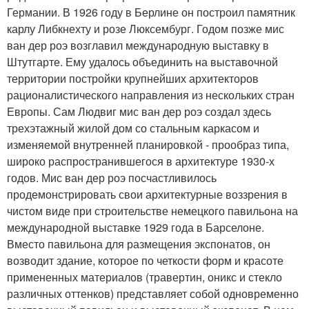
Германии. В 1926 году в Берлине он построил памятник
карлу Либкнехту и розе Люксембург. Годом позже мис
ван дер роэ возглавил международную выставку в
Штутгарте. Ему удалось объединить на выставочной
территории постройки крупнейших архитекторов
рационалистического направления из нескольких стран
Европы. Сам Людвиг мис ван дер роэ создал здесь
трехэтажный жилой дом со стальным каркасом и
изменяемой внутренней планировкой - прообраз типа,
широко распространившегося в архитектуре 1930-х
годов. Мис ван дер роэ посчастливилось
продемонстрировать свои архитектурные воззрения в
чистом виде при строительстве немецкого павильона на
международной выставке 1929 года в Барселоне.
Вместо павильона для размещения экспонатов, он
возводит здание, которое по четкости форм и красоте
примененных материалов (травертин, оникс и стекло
различных оттенков) представляет собой одновременно