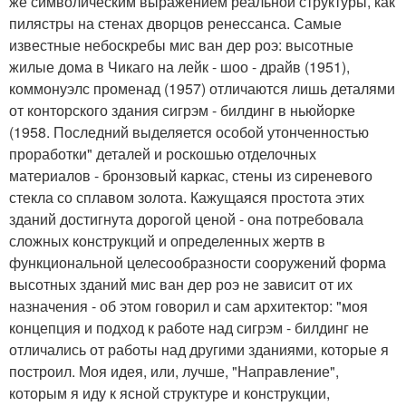
же символическим выражением реальной структуры, как
пилястры на стенах дворцов ренессанса. Самые
известные небоскребы мис ван дер роэ: высотные
жилые дома в Чикаго на лейк - шоо - драйв (1951),
коммонуэлс променад (1957) отличаются лишь деталями
от конторского здания сигрэм - билдинг в ньюйорке
(1958. Последний выделяется особой утонченностью
проработки" деталей и роскошью отделочных
материалов - бронзовый каркас, стены из сиреневого
стекла со сплавом золота. Кажущаяся простота этих
зданий достигнута дорогой ценой - она потребовала
сложных конструкций и определенных жертв в
функциональной целесообразности сооружений форма
высотных зданий мис ван дер роэ не зависит от их
назначения - об этом говорил и сам архитектор: "моя
концепция и подход к работе над сигрэм - билдинг не
отличались от работы над другими зданиями, которые я
построил. Моя идея, или, лучше, "Направление",
которым я иду к ясной структуре и конструкции,