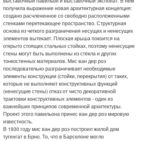
выставочный павильон и выставочный экспонат. В нем
получила выражение новая архитектурная концепция:
создано расчлененное со свободно расположенными
стенками перетекающее пространство. Структурная
основа из четкого разграничения несущих и ненесущих
элементов вытекает. Плоская крыша покоится на
открыто стоящих стальных стойках, поэтому ненесущие
стены могут быть выполнены из стекла и других
тонкостенных материалов. Мис ван дер роэ
последовательно разграничивает необходимые
элементы конструкции (стойки, перекрытия) от таких,
которые не выполняют конструктивных функций
(ненесущие стены) отказ от чисто декоративной
трактовки конструктивных элементов - один из
важнейших принципов современной архитектуры.
Проект этого павильона принес ван дер роэ мировую
известность.
В 1930 году мис ван дер роэ построил жилой дом
тугенгат в Брно. То, что в Барселоне могло