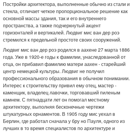
Постройки архитектора, выполненные обычно из стали и
стекла, отличает четкое пропорциональное решение как
основной массы здания, так и его внутреннего
пространства, а также подчеркнутый акцент
горизонталей и вертикалей. Людвиг мис ван дер роэ
стремился к предельной простоте своих сооружений.
Людвиг мис ван дер роэ родился в аахене 27 марта 1886
года. Уже в 1920-е годы к фамилии, унаследованной от
отца, он прибавил фамилию матери аахен - старейший
центр немецкой культуры. Людвиг не получил
профессионального образования в обычном понимании.
Интерес к строительству привил ему отец, мастер -
каменщик, владелец лавочки, торговавший пиленым
камнем. С пятнадцати лет он помогал местному
архитектору, выполняя бесконечные чертежи
штукатурных орнаментов. В 1905 году мис уехал в
Берлин, где работал сначала у бру но Пауля, одного из
лучших в то время специалистов по архитектуре и