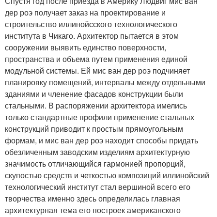
Спустя год после приезда в Америку Людвиг мис ван
дер роэ получает заказ на проектирование и
строительство иллинойсского технологического
института в Чикаго. Архитектор пытается в этом
сооружении выявить единство поверхности,
пространства и объема путем применения единой
модульной системы. Ей мис ван дер роэ подчиняет
планировку помещений, интервалы между отдельными
зданиями и членение фасадов конструкции были
стальными. В распоряжении архитектора имелись
только стандартные профили применение стальных
конструкций приводит к простым прямоугольным
формам, и мис ван дер роэ находит способы придать
обезличенным заводским изделиям архитектурную
значимость отличающийся гармонией пропорций,
скупостью средств и четкостью композиций иллинойский
технологический институт стал вершиной всего его
творчества именно здесь определилась главная
архитектурная тема его построек американского