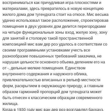
восприниматься как причудливая игра плоскостями и
материалами, здесь превратилось в новую концепцию
жилого дома дом тугендхата стоит на откосе. Мис весьма
удачно использовал такое расположение, спроектировав
помещения в двух уровнях дом делится перегородками
на четыре функциональные зоны вход, жилую зону, зону
для занятий и столовую такой пространственной
композицией мис вам дер роэ удалось в соответствии со
своими программными установками учесть все
разнообразие повышенных требований заказчика, не
нарушая цельности основного объема делением его на
от -, дельные мелкие помещения. Единством
внутреннего содержания и наружного облика,
привлекательностью вписанных в рельеф местности
форм, раскрытием в окружающую природу, а главным
образом гармонией пропорций дом тугендхата может
быть отнесен к классическим образцам современного
жилища.
Когда в 1930 году мис ван дер роэ возглавлял баухауз,