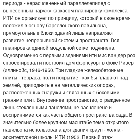
периода - нерасчлененный параллелепипед с
вынесенным наружу каркасом планировку комплекса
ИТИ он организует по принципу, который в свое время
положил в основу барселонского павильона, -
прямоугольные блоки зданий лишь направляют
развитие непрерывной системы пространств. Вся
планировка единой модульной сетке подчинена.
Одновременно с первыми зданиями йти мис ван дер роэ
спроектировал и построил дом фэрнсуорт в фоке Ривер
(иллинойс, 1946-1950. Три гладкие железобетонные
плиты - терраса, пол и покрытие - как бы плавают над
землей, приподнятые на металлических опорах,
расположенных снаружи и связанных с боковыми
гранями плит. Внутреннее пространство, огражденное
лишь стеклянными панелями, не расчленено и
воспринимается как часть общего пространства сада. В
значительно более крупном масштабе тема открытого
павильона использована для здания краун - холла -
архитектурной школы ИТИ (1952. Первый этаж