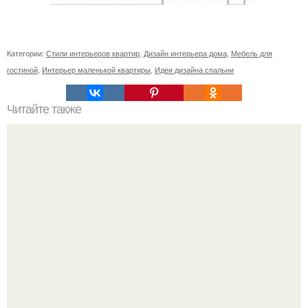
Категории:
Стили интерьеров квартир
,
Дизайн интерьера дома
,
Мебель для
гостиной
,
Интерьер маленькой квартиры
,
Идеи дизайна спальни
Читайте также
Плитка для печки в доме. Плитка для печи и камина -
какую выбрать и какой лучше обложить печь в доме.