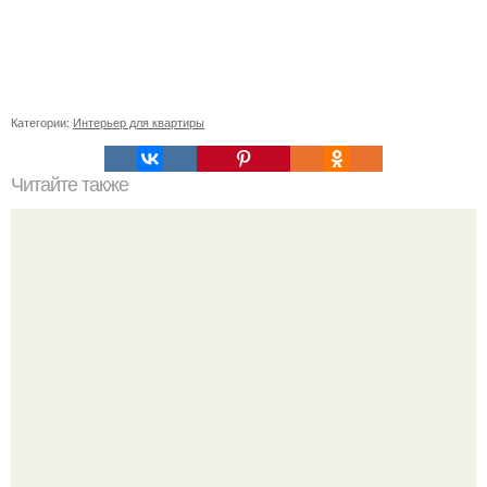
Категории:
Интерьер для квартиры
Читайте также
Резьба по дереву в стиле барокко. Резьба по дереву:
стилистические направления и характерные узоры.