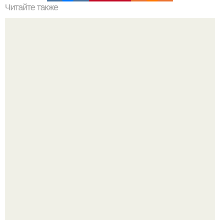
Читайте также
Как сделать светящиеся в темноте камни своими
руками?
"Проиллюстрированные Люди": Томас майландер
превратил солнечные ожоги в арт - объект.