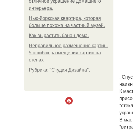
отличное украшение домашнего
интерьера.
Нью-йоркская квартира, которая
больше похожа на частный музей.
Как вырастить банан дома.
Неправильное размещение картин.
5 ошибок размещения картин на
стенах
Рубрика: "Студия Дизайна".
. Спу
наивн
К мас
присо
"стек
украш
В мас
"витр