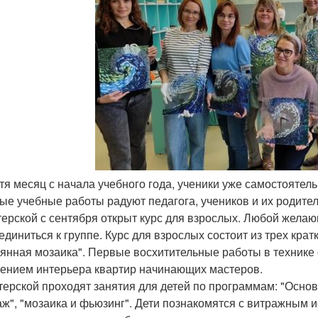
стя месяц с начала учебного года, ученики уже самостояте
ые учебные работы радуют педагога, учеников и их родител
терской с сентября открыт курс для взрослых. Любой жела
единиться к группе. Курс для взрослых состоит из трех кра
лянная мозаика". Первые восхитительные работы в технике 
ением интерьера квартир начинающих мастеров.
терской проходят занятия для детей по программам: "Осно
аж", "мозаика и фьюзинг". Дети познакомятся с витражным и