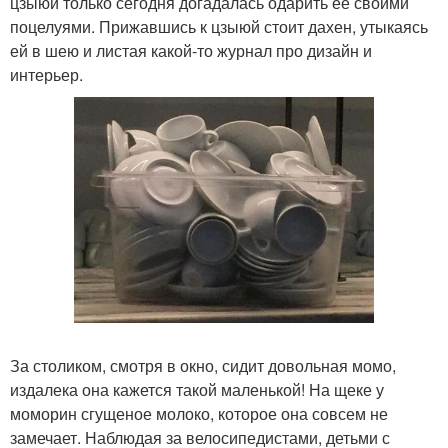
цзыюй только сегодня догадалась одарить её своими
поцелуями. Прижавшись к цзыюй стоит дахен, утыкаясь
ей в шею и листая какой-то журнал про дизайн и
интерьер.
За столиком, смотря в окно, сидит довольная момо,
издалека она кажется такой маленькой! На щеке у
моморин сгущеное молоко, которое она совсем не
замечает. Наблюдая за велосипедистами, детьми с