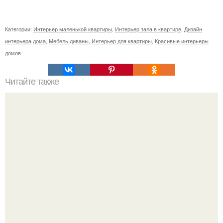
Категории:
Интерьер маленькой квартиры
,
Интерьер зала в квартире
,
Дизайн
интерьера дома
,
Мебель диваны
,
Интерьер для квартиры
,
Красивые интерьеры
домов
Читайте также
Прямой диван или угловой. Угловой диван или прямой
все за и против.