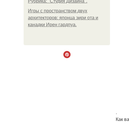
Рубрика: "Студия Дизайна".
Игры с пространством двух
архитекторов: японца эири ота и
канадки Ирен гардпуа.
.
Как в