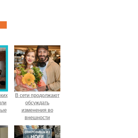
ких
В сети продолжают
или
обсуждать
ные
изменения во
внешности
актрисы.