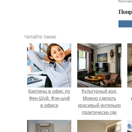
Категори
Понр
Читайте также
Картины в офис по
Культурный код.
Фен-Шуй. Фэн-шуй
Можно сделать
в офисе
красивый интерьер
практически где
угодно.