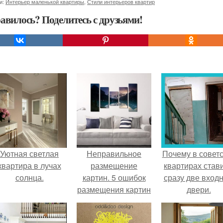
и:
Интерьер маленькой квартиры
,
Стили интерьеров квартир
авилось? Поделитесь с друзьями!
Уютная светлая
Неправильное
Почему в советс
квартира в лучах
размещение
квартирах став
солнца.
картин. 5 ошибок
сразу две вход
размещения картин
двери.
на стенах