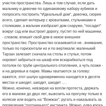
участок пространства. Лишь в том случае, если дать
мальчику и девочке по одинаковому набору кубиков и
попросить построить "Идеальный дом", девочка, скорее
всего, сделает интерьер с кроватками, стульчиками и
столиками, а мальчик изобразит дом снаружи, "посадит"
вокруг сад или выстроит дорогу, пустит по ней машинки,
- словом, впишет свой дом в некое внешнее
пространство. Пространство осваивается не , внимание,
только по горизонтали но и по вертикали: маленький
Тарзан залезает сначала на столы и стулья, потом
норовит забраться на шкаф или вскарабкаться под
потолок по трубе центрального отопления, а чуть позже -
и на деревья в парке. Мамы хватаются за голову:
кажется, этот шалун одновременно находится в десяти
местах и шкодит, шкодит, шкодит ….
Можно, конечно, невзирая на вопли протеста, держать
его в манеже до двух лет, вывозить на прогулку только в
коляске или водить на "Вожжах", ругать и наказывать за
проявления "охотничьего" инстинкта. Можно, едва кроха