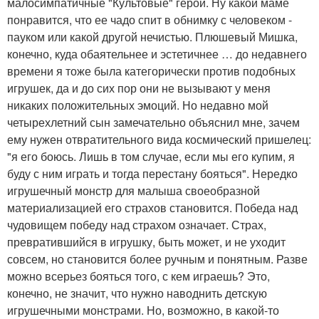
малосимпатичные "Культовые" герои. Ну какой маме
понравится, что ее чадо спит в обнимку с человеком -
пауком или какой другой нечистью. Плюшевый Мишка,
конечно, куда обаятельнее и эстетичнее … до недавнего
времени я тоже была категорически против подобных
игрушек, да и до сих пор они не вызывают у меня
никаких положительных эмоций. Но недавно мой
четырехлетний сын замечательно объяснил мне, зачем
ему нужен отвратительного вида космический пришелец:
"я его боюсь. Лишь в том случае, если мы его купим, я
буду с ним играть и тогда перестану бояться". Нередко
игрушечный монстр для малыша своеобразной
материализацией его страхов становится. Победа над
чудовищем победу над страхом означает. Страх,
превратившийся в игрушку, быть может, и не уходит
совсем, но становится более ручным и понятным. Разве
можно всерьез бояться того, с кем играешь? Это,
конечно, не значит, что нужно наводнить детскую
игрушечными монстрами. Но, возможно, в какой-то