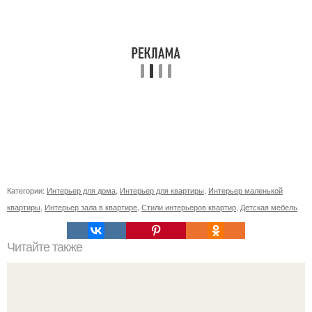
Категории:
Интерьер для дома
,
Интерьер для квартиры
,
Интерьер маленькой
квартиры
,
Интерьер зала в квартире
,
Стили интерьеров квартир
,
Детская мебель
Читайте также