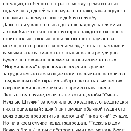
ситуации, особенно в возрасте между тремя и пятью
годами, когда детей часто мучают страхи, такая игрушка
сослужит вашему сынишке добрую службу.
Даже если у вашего сына десяток радиоуправляемых
автомобилей и пять конструкторов, каждый из которых
стоит столько, сколько иной бютжетник получает за
месяц, он все равно с упоением будет играть палками и
камнями, а из карманов его штанишек вы регулярно
будете вытряхивать предметы, назначение которых
"Нормальному" взрослому определить крайне
затруднительно (желающие могут перечитать историю о
том, как том сойер красил забор: список мальчишеских
сокровищ мало изменился со времен мака твена.
Лишь в том случае, если вы не хотите, чтобы "Очень
Нужные Штучки" заполонили всю квартиру, отведите для
них специальный ящик (при помощи обычной гуаши его
можно даже превратить в настоящий "пиратский" сундук.
Но ни в коем случае нельзя запрещать "Таскать в дом
Всякую Дрянь": игры с абстрактными предметами будят