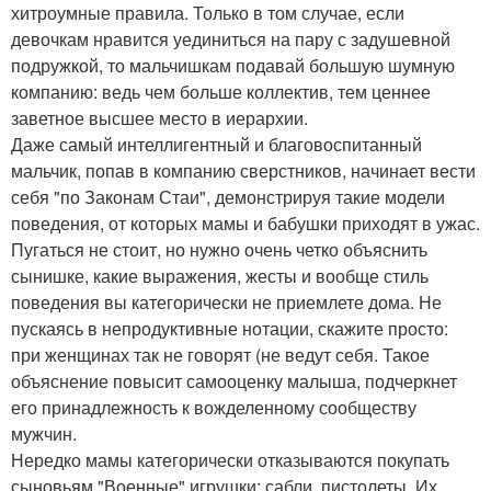
хитроумные правила. Только в том случае, если
девочкам нравится уединиться на пару с задушевной
подружкой, то мальчишкам подавай большую шумную
компанию: ведь чем больше коллектив, тем ценнее
заветное высшее место в иерархии.
Даже самый интеллигентный и благовоспитанный
мальчик, попав в компанию сверстников, начинает вести
себя "по Законам Стаи", демонстрируя такие модели
поведения, от которых мамы и бабушки приходят в ужас.
Пугаться не стоит, но нужно очень четко объяснить
сынишке, какие выражения, жесты и вообще стиль
поведения вы категорически не приемлете дома. Не
пускаясь в непродуктивные нотации, скажите просто:
при женщинах так не говорят (не ведут себя. Такое
объяснение повысит самооценку малыша, подчеркнет
его принадлежность к вожделенному сообществу
мужчин.
Нередко мамы категорически отказываются покупать
сыновьям "Военные" игрушки: сабли, пистолеты. Их