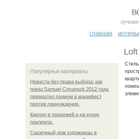
В
лучшие 
главная
интерь
Loft
Стиль
прост
Популярные материалы
кварт
Невеста без права выбора: как
помещ
показ Samuel Cirnansck 2012 года
элеме
превратил подиум в манифест
против принуждения.
Кирпич в прихожей и на кухне
поклеила.
Сказочный дом художницы в