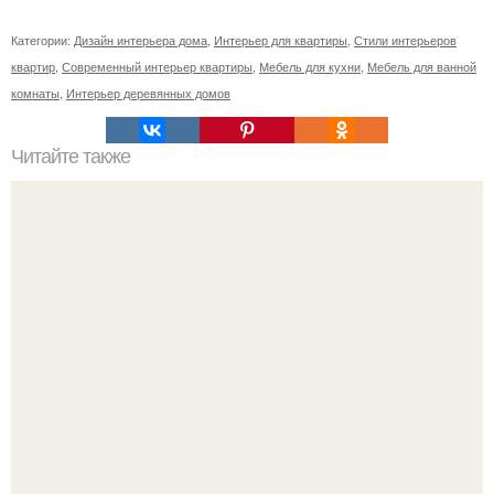
Категории:
Дизайн интерьера дома
,
Интерьер для квартиры
,
Стили интерьеров
квартир
,
Современный интерьер квартиры
,
Мебель для кухни
,
Мебель для ванной
комнаты
,
Интерьер деревянных домов
Читайте также
30 метров Европы.