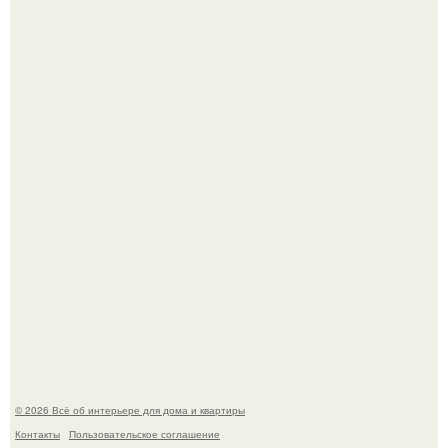
Дримскроллинг - новый формат мечтательности.
5 ошибок в планировке, из-за которых вы теряете метры.
© 2026 Всё об интерьере для дома и квартиры
Контакты
Пользовательское соглашение