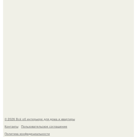
Кёнигсберг. Интерьер дома студенческого братства
"Германия".
Это жилой комплекс в Париже, в пригороде нуази - ле -
гран.
© 2026 Всё об интерьере для дома и квартиры
Контакты
Пользовательское соглашение
Политика конфидециальности