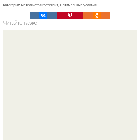
Категории:
Метельчатая гортензия
,
Оптимальные условия
Читайте также
Окунулись в атмосферу русского быта времен Ссср в
легендарном кафе "вареничная No1".