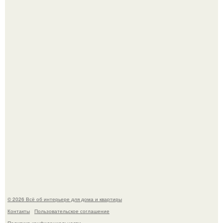
5 ошибок в планировке, из-за которых вы теряете метры.
"Проиллюстрированные Люди": Томас майландер
превратил солнечные ожоги в арт - объект.
© 2026 Всё об интерьере для дома и квартиры
Контакты
Пользовательское соглашение