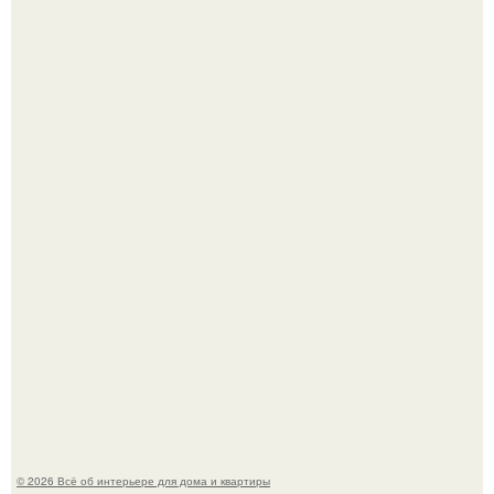
5 ошибок в планировке, из-за которых вы теряете метры.
"Проиллюстрированные Люди": Томас майландер
превратил солнечные ожоги в арт - объект.
© 2026 Всё об интерьере для дома и квартиры