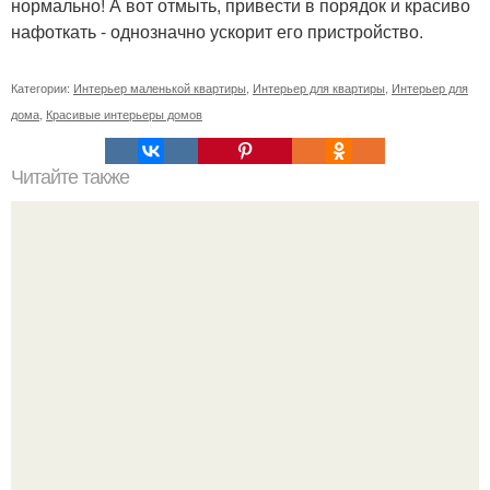
нормально! А вот отмыть, привести в порядок и красиво
нафоткать - однозначно ускорит его пристройство.
Категории:
Интерьер маленькой квартиры
,
Интерьер для квартиры
,
Интерьер для
дома
,
Красивые интерьеры домов
Читайте также
Сколько сохнут обои на флизелиновой основе после
поклейки. Когда высохнет клей?