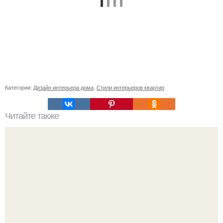
Категории:
Дизайн интерьера дома
,
Стили интерьеров квартир
Читайте также
Картина по фен-шуй для офиса. Техника в офисе по
фен-шуй