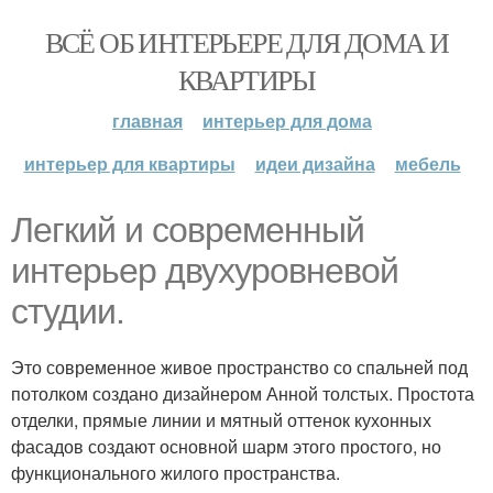
ВСЁ ОБ ИНТЕРЬЕРЕ ДЛЯ ДОМА И
КВАРТИРЫ
главная
интерьер для дома
интерьер для квартиры
идеи дизайна
мебель
Легкий и современный
интерьер двухуровневой
студии.
Это современное живое пространство со спальней под
потолком создано дизайнером Анной толстых. Простота
отделки, прямые линии и мятный оттенок кухонных
фасадов создают основной шарм этого простого, но
функционального жилого пространства.